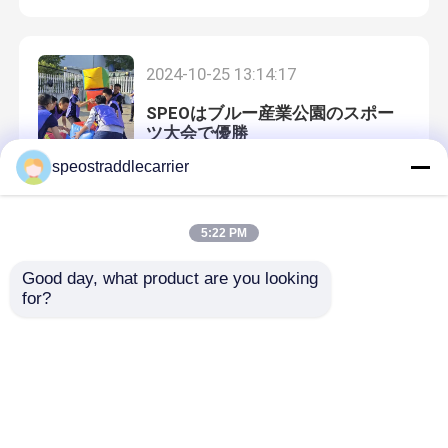
左舷またがるキャリア
2024-10-25 13:14:17
SPEOはブルー産業公園のスポー
電気またがるキャリア
ツ大会で優勝
speostraddlecarrier
海洋のまたがるキャリア
2024-08-29 09:18:26
5:22 PM
産業またがるキャリア
SPEOの横断輸送機が東南アジア
Good day, what product are you looking 
の物流市場を明るくする
for?
またがるキャリア クレーン
またがるの容器の揚げべら
2024-03-11 15:39:38
新 の ストラドル キャリア が 運用
またがるキャリアのトラック
さ れ て き まし た!