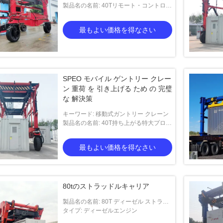
ードレーナー ストレードレーナー スト
製品名の名前: 40Tリモート・コントロー
レードレーナー ストレードレーナー ス
ルの産業Straddleキャリア
トレードレーナー ストレードレーナー
最もよい価格を得なさい
ストレードレーナー ストレードレーナー
ストレードレーナー
SPEO モバイル ゲントリー クレー
ン 重荷 を 引き上げる ため の 完璧
な 解決策
キーワード: 移動式ガントリー クレーン
製品名の名前: 40T持ち上がる特大プロダ
クトのための移動式ガントリー クレーン
最もよい価格を得なさい
80tのストラッドルキャリア
製品名の名前: 80T ディーゼル ストラッ
ドル キャリア
タイプ: ディーゼルエンジン