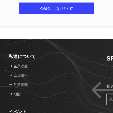
今堤出しなさい
私達について
S
企業収益
工場旅行
品質管理
私
地図
イベント