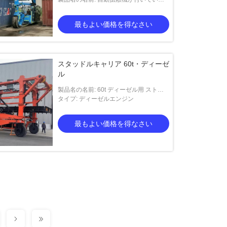
35T容器のStraddleキャリア
最もよい価格を得なさい
スタッドルキャリア 60t・ディーゼ
ル
製品名の名前: 60t ディーゼル用 ストラ
ッドラーキャリア
タイプ: ディーゼルエンジン
最もよい価格を得なさい