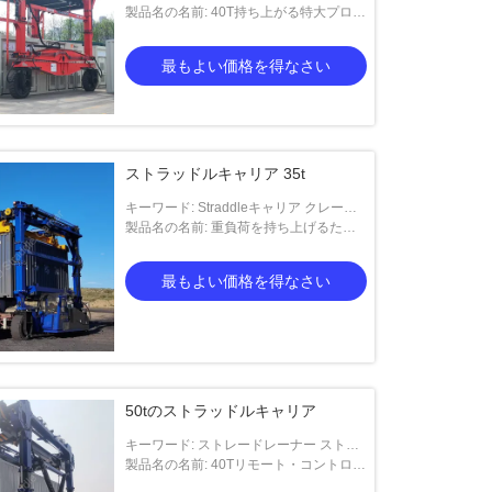
製品名の名前: 40T持ち上がる特大プロダ
クトのための移動式ガントリー クレーン
最もよい価格を得なさい
ストラッドルキャリア 35t
キーワード: Straddleキャリア クレーン
トラック
製品名の名前: 重負荷を持ち上げるため
の35T Straddleキャリア クレーン
最もよい価格を得なさい
50tのストラッドルキャリア
キーワード: ストレードレーナー ストレ
ードレーナー ストレードレーナー スト
製品名の名前: 40Tリモート・コントロー
レードレーナー ストレードレーナー ス
ルの産業Straddleキャリア