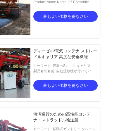
straddle carrier, container straddle,
Product Name Name: 35T Straddle
container handling, straddle truck,
Carrier Crane for lifting heavy loads
straddle crane, handling container,
最もよい価格を得なさい
automated straddle
ディーゼル/電気コンテナ ストレー
ドルキャリア 高度な安全機能
キーワード: 容器のStraddleキャリア
製品名の名前: 自動拡散機が付いている
35T容器のStraddleキャリア
最もよい価格を得なさい
港湾運行のための高性能コンテ
ナ・ストラッドル輸送船
キーワード: 移動式ガントリー クレーン