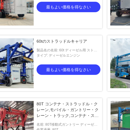
最もよい価格を得なさい
60tのストラッドルキャリア
製品名の名前: 60t ディーゼル用 ストラ
ッドラーキャリア
タイプ: ディーゼルエンジン
最もよい価格を得なさい
80T コンテナ・ストラッドル・ク
レーン,モバイル・ガントリー・ク
レーン・トラック,コンテナ・スタ
ッカー,カスタマイズされたストラ
名前: 80T移動式ガントリー ディーゼル
ッドル・キャリア
力の電池のstraddleキャリアのトラック
作業過量: 80T