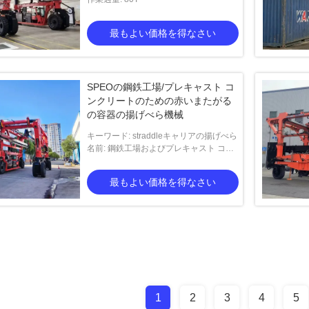
最もよい価格を得なさい
SPEOの鋼鉄工場/プレキャスト コ
ンクリートのための赤いまたがる
の容器の揚げべら機械
キーワード: straddleキャリアの揚げべら
名前: 鋼鉄工場およびプレキャスト コン
クリートのためのStraddleキャリアの揚
げべら
最もよい価格を得なさい
1
2
3
4
5